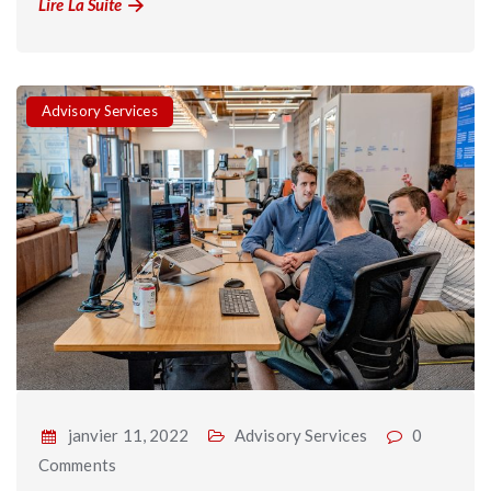
Lire La Suite
Categories
Advisory Services
janvier 11, 2022
Advisory Services
0
Comments