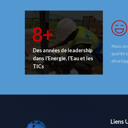
9
+
Nous avo
Des années de leadership
qualité e
dans l'Energie, l'Eau et les
développ
TICs
Liens U