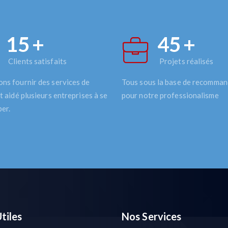
20
+
50
+
Clients satisfaits
Projets réalisés
ns fournir des services de
Tous sous la base de recomman
t aidé plusieurs entreprises à se
pour notre professionalisme
er.
tiles
Nos Services