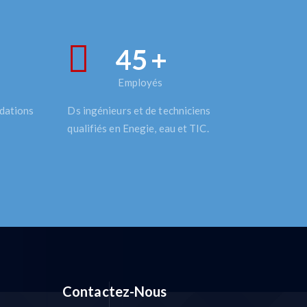
50
+
Employés
dations
Ds ingénieurs et de techniciens
qualifiés en Enegie, eau et TIC.
Contactez-Nous